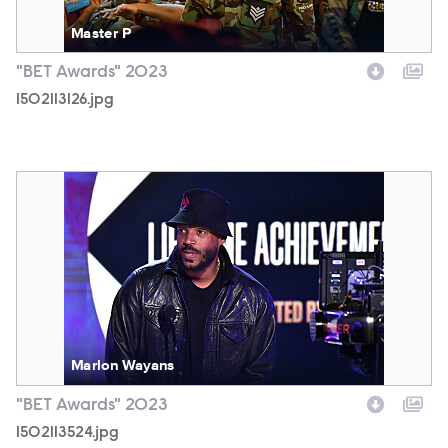
Master P
"BET Awards" 2023
1502113126.jpg
1502113524.jpg
Marlon Wayans
"BET Awards" 2023
1502113524.jpg