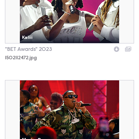
Kaliii
"BET Awards" 2023
1502112472.jpg
1502113125.jpg