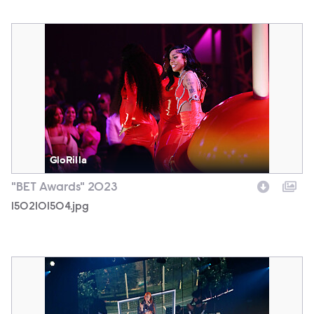
1502101504.jpg
GloRilla
"BET Awards" 2023
1502101504.jpg
1502102999.jpg