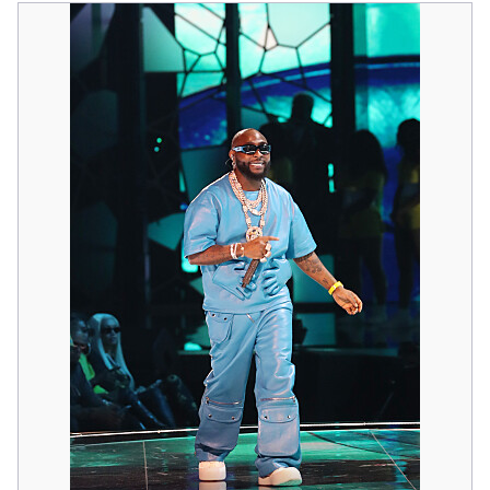
1502099963.jpg