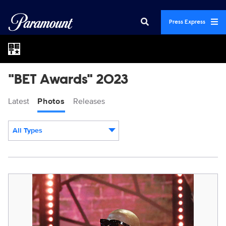
Press Express
"BET Awards" 2023
Latest
Photos
Releases
All Types
Display format:
1502104287.jpg