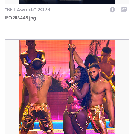
"BET Awards" 2023
1502113448.jpg
1502116347.jpg