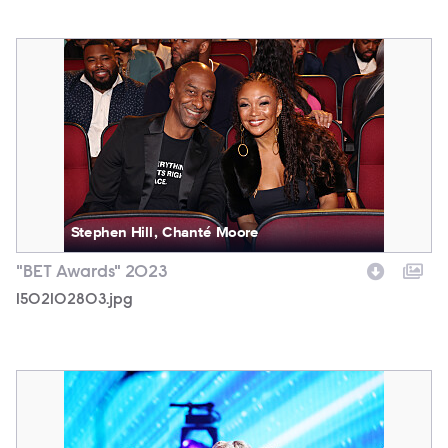
1502102803.jpg
Stephen Hill, Chanté Moore
"BET Awards" 2023
1502102803.jpg
1502103215.jpg