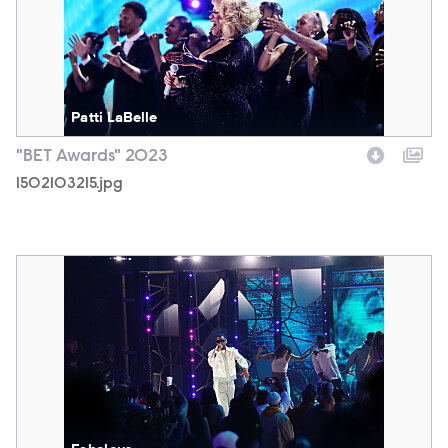
Patti LaBelle
"BET Awards" 2023
1502103215.jpg
1502106950.jpg